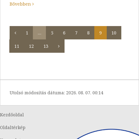
Bővebben
1
…
5
6
7
8
9
10
11
12
13
Utolsó módosítás dátuma:
2026. 08. 07. 00:14
Kezdőoldal
Oldaltérkép