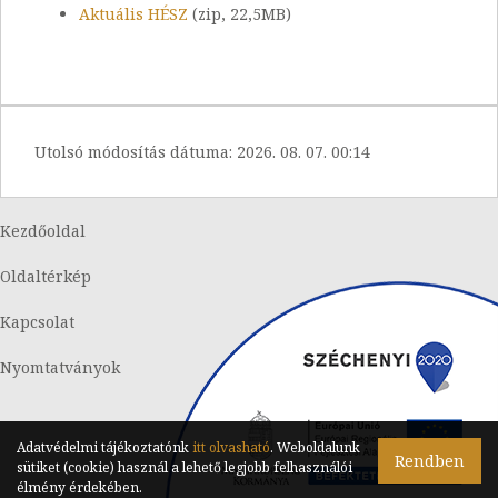
Aktuális HÉSZ
(zip, 22,5MB)
Utolsó módosítás dátuma:
2026. 08. 07. 00:14
Kezdőoldal
Oldaltérkép
Kapcsolat
Nyomtatványok
Adatvédelmi tájékoztatónk
itt olvasható
. Weboldalunk
Rendben
sütiket (cookie) használ a lehető legjobb felhasználói
Készítette:
Integranet Kft.
élmény érdekében.