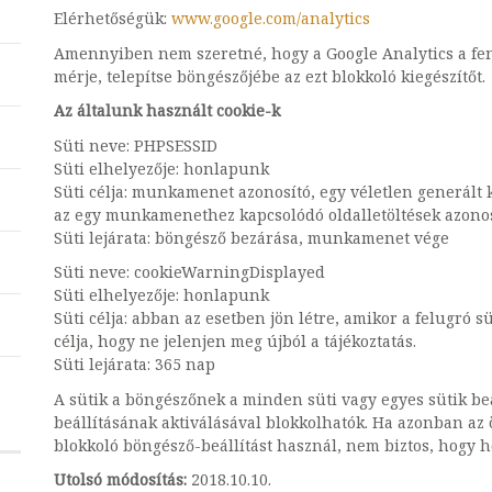
Elérhetőségük:
www.google.com/analytics
Amennyiben nem szeretné, hogy a Google Analytics a fent
mérje, telepítse böngészőjébe az ezt blokkoló kiegészítőt.
Az általunk használt cookie-k
Süti neve: PHPSESSID
Süti elhelyezője: honlapunk
Süti célja: munkamenet azonosító, egy véletlen generált k
az egy munkamenethez kapcsolódó oldalletöltések azonos
Süti lejárata: böngésző bezárása, munkamenet vége
Süti neve: cookieWarningDisplayed
Süti elhelyezője: honlapunk
Süti célja: abban az esetben jön létre, amikor a felugró sü
célja, hogy ne jelenjen meg újból a tájékoztatás.
Süti lejárata: 365 nap
A sütik a böngészőnek a minden süti vagy egyes sütik beál
beállításának aktiválásával blokkolhatók. Ha azonban az ö
blokkoló böngésző-beállítást használ, nem biztos, hogy
Utolsó módosítás:
2018.10.10.