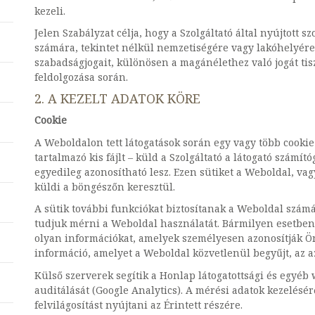
kezeli.
Jelen Szabályzat célja, hogy a Szolgáltató által nyújtott
számára, tekintet nélkül nemzetiségére vagy lakóhelyére, 
szabadságjogait, különösen a magánélethez való jogát tis
feldolgozása során.
2. A KEZELT ADATOK KÖRE
Cookie
A Weboldalon tett látogatások során egy vagy több cookie-
tartalmazó kis fájlt – küld a Szolgáltató a látogató szám
egyedileg azonosítható lesz. Ezen sütiket a Weboldal, vag
küldi a böngészőn keresztül.
A sütik további funkciókat biztosítanak a Weboldal számá
tudjuk mérni a Weboldal használatát. Bármilyen esetben
olyan információkat, amelyek személyesen azonosítják Ön
információ, amelyet a Weboldal közvetlenül begyűjt, az 
Külső szerverek segítik a Honlap látogatottsági és egyéb
auditálását (Google Analytics). A mérési adatok kezelésér
felvilágosítást nyújtani az Érintett részére.