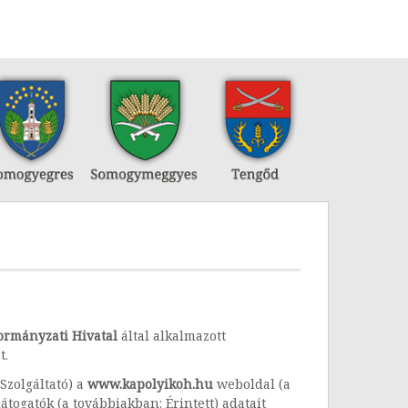
ormányzati Hivatal
által alkalmazott
t.
Szolgáltató) a
www.kapolyikoh.hu
weboldal (a
togatók (a továbbiakban: Érintett) adatait