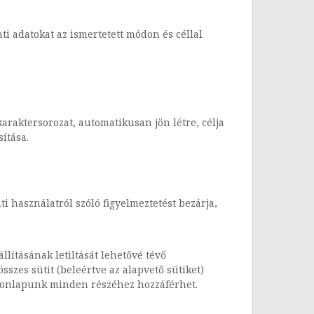
i adatokat az ismertetett módon és céllal
araktersorozat, automatikusan jön létre, célja
ítása.
ti használatról szóló figyelmeztetést bezárja,
lításának letiltását lehetővé tévő
sszes sütit (beleértve az alapvető sütiket)
 honlapunk minden részéhez hozzáférhet.