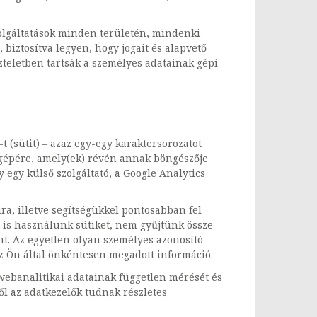
 szolgáltatások minden területén, mindenki
biztosítva legyen, hogy jogait és alapvető
zteletben tartsák a személyes adatainak gépi
t (sütit) – azaz egy-egy karaktersorozatot
ítógépére, amely(ek) révén annak böngészője
y egy külső szolgáltató, a Google Analytics
ra, illetve segítségükkel pontosabban fel
 is használunk sütiket, nem gyűjtünk össze
t. Az egyetlen olyan személyes azonosító
az Ön által önkéntesen megadott információ.
 webanalitikai adatainak független mérését és
ől az adatkezelők tudnak részletes