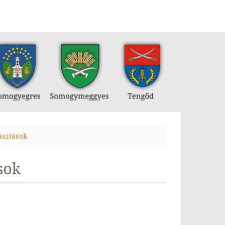
asztások
sok