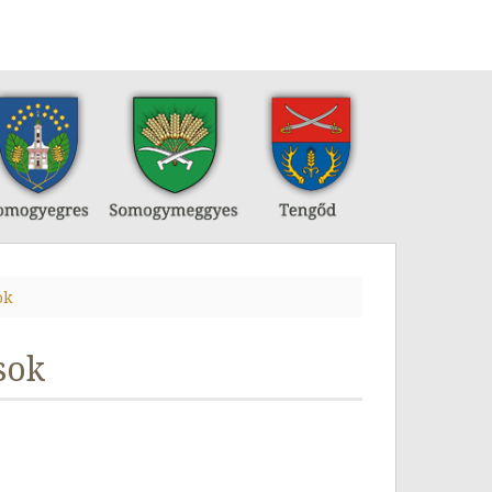
ok
sok