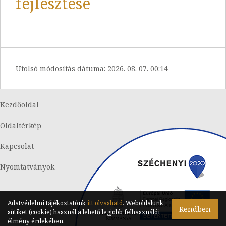
fejlesztése
Utolsó módosítás dátuma:
2026. 08. 07. 00:14
Kezdőoldal
Oldaltérkép
Kapcsolat
Nyomtatványok
Adatvédelmi tájékoztatónk
itt olvasható
. Weboldalunk
Rendben
sütiket (cookie) használ a lehető legjobb felhasználói
Készítette:
Integranet Kft.
élmény érdekében.