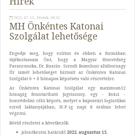
Hírek
2022. 07. 15., Péntek, 08:52
MH Önkéntes Katonai
Szolgálat lehetősége
Engedje meg, hogy ezúton és ebben a formában
tájékoztassam Önt, hogy a Magyar Honvédség
Parancsnoka, Dr. Ruszin- Szendi Romolusz altábornagy
Úr ismét lehetőséget biztosít az Önkéntes Katonai
Szolgálat 6 + 6 hónapos képzésén való részvételre.
Az Önkéntes Katonai Szolgálat egy maximum12
hónapig fenntartható jogviszony, egy - kvázi -
honvédelmi célú képzés, melyet a kaposvári logisztikai
ezred laktanyájában, H-P-ig napi 8 órában lehet
végezni.
Rövid részletei a következők:
jelentkezési határidő
2022. augusztus 15.