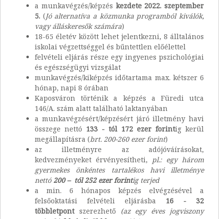
a munkavégzés/képzés
kezdete 2022. szeptember
5.
(
Jó alternatíva a közmunka programból kiválók,
vagy álláskeresők számára
)
18-65 életév között lehet jelentkezni, 8 álltalános
iskolai végzettséggel és bűntettlen előélettel
felvételi eljárás része egy ingyenes pszichológiai
és egészségügyi vizsgálat
munkavégzés/kiképzés időtartama max. kétszer 6
hónap, napi 8 órában
Kaposváron történik a képzés a Füredi utca
146/A. szám alatt található laktanyában
a munkavégzésért/képzésért járó illetmény havi
összege nettó
133 - tól 172 ezer forint
ig kerül
megállapításra (
brt. 200-260 ezer forint
)
az illetményre az adójóváírásokat,
kedvezményeket érvényesítheti,
pl.: egy három
gyermekes önkéntes tartalékos havi illetménye
nettó
200 – tól 252 ezer forint
ig terjed
a min. 6 hónapos képzés elvégzésével a
felsőoktatási felvételi eljárásba
16 - 32
többletpont
szerezhető
(az egy éves jogviszony