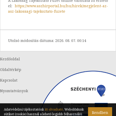
A Lakosság Tájékoztató Füzet online változata itt érhető
el:
https://www.aszhirportal.hu/hu/hirek/megjelent-az-
asz-lakossagi-tajekoztato-fuzete
Utolsó módosítás dátuma:
2026. 08. 07. 00:14
Kezdőoldal
Oldaltérkép
Kapcsolat
Nyomtatványok
Adatvédelmi tájékoztatónk
itt olvasható
. Weboldalunk
Rendben
sütiket (cookie) használ a lehető legjobb felhasználói